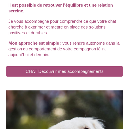
Il est possible de retrouver l'équilibre et une relation
sereine.
Je vous accompagne pour comprendre ce que votre chat
cherche à exprimer et mettre en place des solutions
positives et durables.
Mon approche est simple
: vous rendre autonome dans la
gestion du comportement de votre compagnon félin,
aujourd'hui et demain.
CHAT Découvrir mes accompagnements