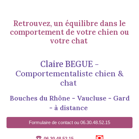
Retrouvez, un équilibre dans le
comportement de votre chien ou
votre chat
Claire
BEGUE -
Comportementaliste chien &
chat
Bouches du Rhône - Vaucluse - Gard
- à
distance
Formulaire de contact ou 06.30.48.52.15
☎️
✉️
06.30.48.52.15