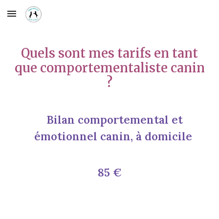
Skip to main content
Skip to navigation
Quels sont mes tarifs en tant
que comportementaliste
can
in
?
Bilan comportemental et
émotionnel
can
in, à domicile
85 €