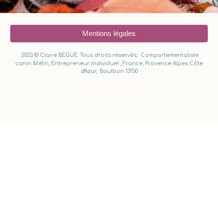
Mentions légales
2023 © Claire BEGUE. Tous droits réservés;
Comportementaliste
canin &félin, Entrepreneur individuel , France, Provence Alpes Côte
d'Azur, Boulbon 13150
<meta name="msvalidate.01"
content="0BC6C5E616FE8F331841CDAB92CF8856" />